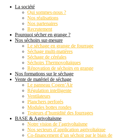
La société
Qui sommes-nous ?
Nos réalisations
Nos partenaires
Recrutement
Pourquoi sécher en grange ?
Nos séchoirs sur-mesure
Le séchage en grange de fourrage
Séchage multi-matières
Séchage de céréales
Séchoirs Thermovoltaïques
Rénovation de séchoirs en grange
Nos formations sur le séchage
Vente de matériel de séchage
Le panneau Cogen’Air
Régulation intelligente
Ventilateurs
Planchers perforés
Modules bottes rondes
Testeurs d’humidité des fourrages
BASE & Agrivoltaïsme
Notre vision de l’agrivoltaïsme
Nos secteurs d’application agrivoltaïque
Co-financement d’un séchoir par le biais de