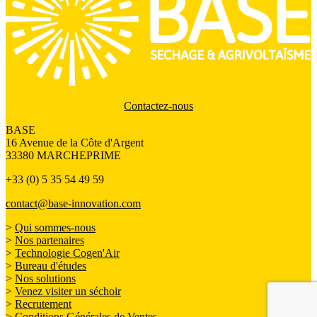
Contactez-nous
BASE
16 Avenue de la Côte d'Argent
33380 MARCHEPRIME
+33 (0) 5 35 54 49 59
contact@base-innovation.com
>
Qui sommes-nous
>
Nos partenaires
>
Technologie Cogen'Air
>
Bureau d'études
>
Nos solutions
>
Venez visiter un séchoir
>
Recrutement
>
Conditions Générales de Ventes