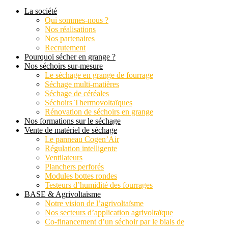
La société
Qui sommes-nous ?
Nos réalisations
Nos partenaires
Recrutement
Pourquoi sécher en grange ?
Nos séchoirs sur-mesure
Le séchage en grange de fourrage
Séchage multi-matières
Séchage de céréales
Séchoirs Thermovoltaïques
Rénovation de séchoirs en grange
Nos formations sur le séchage
Vente de matériel de séchage
Le panneau Cogen’Air
Régulation intelligente
Ventilateurs
Planchers perforés
Modules bottes rondes
Testeurs d’humidité des fourrages
BASE & Agrivoltaïsme
Notre vision de l’agrivoltaïsme
Nos secteurs d’application agrivoltaïque
Co-financement d’un séchoir par le biais de