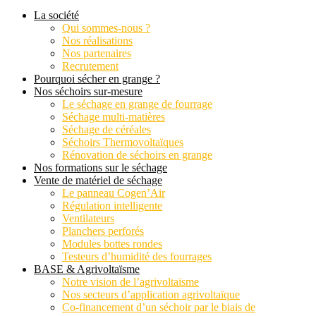
La société
Qui sommes-nous ?
Nos réalisations
Nos partenaires
Recrutement
Pourquoi sécher en grange ?
Nos séchoirs sur-mesure
Le séchage en grange de fourrage
Séchage multi-matières
Séchage de céréales
Séchoirs Thermovoltaïques
Rénovation de séchoirs en grange
Nos formations sur le séchage
Vente de matériel de séchage
Le panneau Cogen’Air
Régulation intelligente
Ventilateurs
Planchers perforés
Modules bottes rondes
Testeurs d’humidité des fourrages
BASE & Agrivoltaïsme
Notre vision de l’agrivoltaïsme
Nos secteurs d’application agrivoltaïque
Co-financement d’un séchoir par le biais de