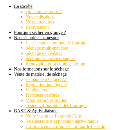
La société
Qui sommes-nous ?
Nos réalisations
Nos partenaires
Recrutement
Pourquoi sécher en grange ?
Nos séchoirs sur-mesure
Le séchage en grange de fourrage
Séchage multi-matières
Séchage de céréales
Séchoirs Thermovoltaïques
Rénovation de séchoirs en grange
Nos formations sur le séchage
Vente de matériel de séchage
Le panneau Cogen’Air
Régulation intelligente
Ventilateurs
Planchers perforés
Modules bottes rondes
Testeurs d’humidité des fourrages
BASE & Agrivoltaïsme
Notre vision de l’agrivoltaïsme
Nos secteurs d’application agrivoltaïque
Co-financement d’un séchoir par le biais de